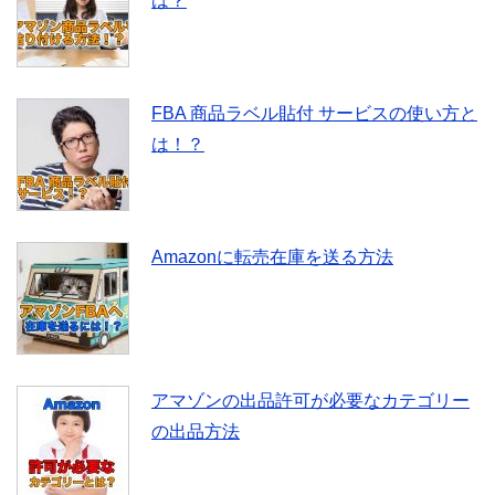
は？
FBA 商品ラベル貼付 サービスの使い方と
は！？
Amazonに転売在庫を送る方法
アマゾンの出品許可が必要なカテゴリー
の出品方法