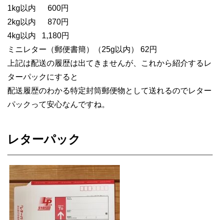
1kg以内
600円
2kg以内
870円
4kg以内
1,180円
ミニレター（郵便書簡）
（25g以内）
62円
上記は配送の履歴は出てきませんが、
これから紹介するレ
ターパックに
すると
配送履歴のわかる特定封筒郵便物として
送れるので
レター
パックって安心なんですね。
レターパック