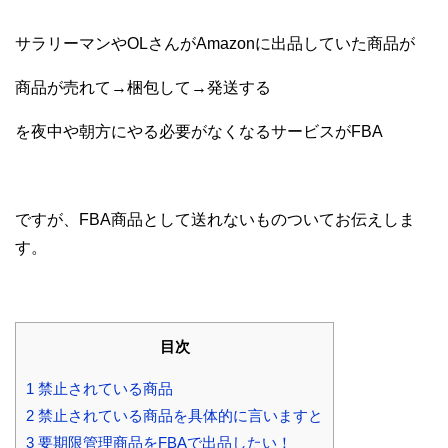
サラリーマンや
OL
さんが
Amazon
に出品していた商品が
商品が売れて→梱包して→発送する
を夜中や朝方にやる必要がなくなるサービスが
FBA
ですが、
FBA
商品として送れないものついて
お伝えしま
す。
目次
1
禁止されている商品
2
禁止されている商品を具体的に言いますと
3
要期限管理商品をFBAで出品したい！