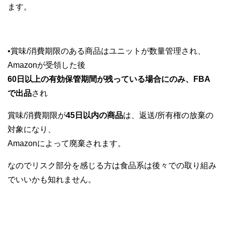
ます。
•
賞味
/
消費期限のある商品はユニットが数量管理され、
Amazon
が受領した後
60
日以上の有効保管期間が残っている場合にのみ、
FBA
で出品
され
賞味
/
消費期限が
45
日以内の商品
は、返送
/
所有権の放棄の
対象になり、
Amazon
によって廃棄されます。
なのでリスク部分を感じる方は
食品系は後々での取り組み
でいいかも知れません。