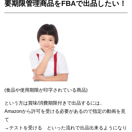
要期限管理商品を
FBA
で出品したい！
(
食品や使用期限が印字されている商品
)
という方は
賞味
/
消費期限付きで出品するには、
Amazon
から許可を受ける必要があるので
指定の動画を見
て
→
テストを受ける
といった流れで出品出来るようになり