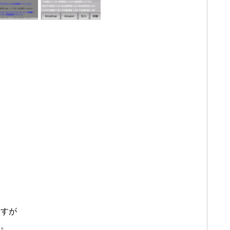
。
ますが
す。