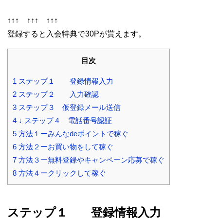
↑↑↑ ↑↑↑ ↑↑↑
登録すると入会特典で30Pが貰えます。
目次
1
ステップ１ 登録情報入力
2
ステップ２ 入力確認
3
ステップ３ 仮登録メール送信
4
↓ ステップ４ 電話番号認証
5
方法１ーみんなdeポイントで稼ぐ
6
方法２ーお買い物をして稼ぐ
7
方法３ー無料登録やキャンペーン応募で稼ぐ
8
方法４ークリックして稼ぐ
ステップ１
登録情報入力